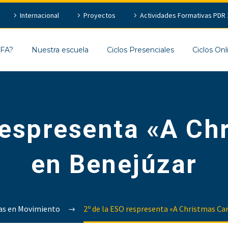
Internacional
Proyectos
Actividades Formativas PDR 
EFA?
Nuestra escuela
Ciclos Presenciales
Ciclos Onl
respresenta «A Ch
en Benejúzar
as en Movimiento
2º de la ESO respresenta «A Christmas Ca