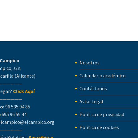
l Campico
Nosotros
mpico, s/n.
Calendario académico
carilla (Alicante)
——————
Contáctanos
legar?
Click Aquí
——————
Aviso Legal
o:
96 535 04 85
695 96 59 44
Política de privacidad
elcampico@elcampico.org
Política de cookies
——————
ión Boletines
Suscribirse