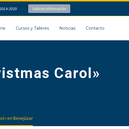
2014-2020
Solicita información
ine
Cursos y Talleres
Noticias
Contacto
ristmas Carol»
rol» en Benejúzar