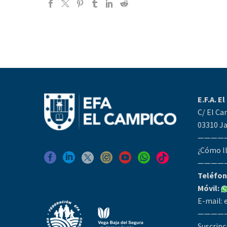
E.F.A. E
C/ El Ca
03310 Ja
————
¿Cómo l
————
Teléfon
Móvil:
E-mail:
————
Suscripc