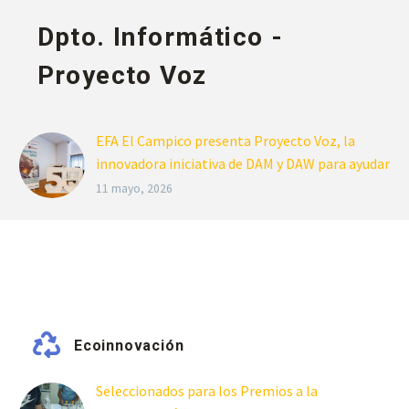
Dpto. Informático -
Proyecto Voz
EFA El Campico presenta Proyecto Voz, la
innovadora iniciativa de DAM y DAW para ayudar
a personas laringectomizadas
11 mayo, 2026
El alumnado de DAM y DAW de EFA El Campico
impulsa Proyecto Voz, una innovadora
iniciativa de Inteligencia Artificial aplicada a la
salud para ayudar a personas
laringectomizadas. El proyecto ha sido
seleccionado en CaixaBank Dualiza 2026 por su
Ecoinnovación
impacto social e innovación tecnológica.
Seleccionados para los Premios a la