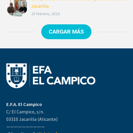
Jacarilla
El Ayuntamiento de Jacarilla y la EFA El
20 febrero, 2024
Campico han renovado y reafirmado su
compromiso de colaboración.
CARGAR MÁS
E.F.A. El Campico
C/ El Campico, s/n.
03310 Jacarilla (Alicante)
——————————