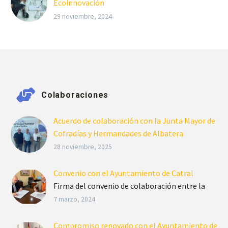
Ecoinnovación
El Colegio EFA El Campico celebra con orgullo
29 noviembre, 2024
la aceptación de su innovador proyecto de
microalgas para participar en los Premios a la
Ecoinnovación…
Colaboraciones
Acuerdo de colaboración con la Junta Mayor de
Cofradías y Hermandades de Albatera
La EFA El Campico y la Junta Mayor de
28 noviembre, 2025
Cofradías y Hermandades de Albatera impulsan
un acuerdo de colaboración para el desarrollo
Convenio con el Ayuntamiento de Catral
de proyectos tecnológicos.
Firma del convenio de colaboración entre la
EFA El Campico y el Excmo. Ayto de Catral.
7 marzo, 2024
Compromiso renovado con el Ayuntamiento de