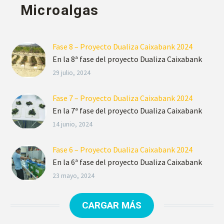
Microalgas
Fase 8 – Proyecto Dualiza Caixabank 2024
En la 8ª fase del proyecto Dualiza Caixabank
hemos realizado el último muestreo de
29 julio, 2024
nuestras lechugas regadas con diferentes dosis
de microalgas…
Fase 7 – Proyecto Dualiza Caixabank 2024
En la 7ª fase del proyecto Dualiza Caixabank
comenzamos con el ensayo en campo para
14 junio, 2024
determinar qué microalga y en qué dosis el
rendimiento en el cultivo…
Fase 6 – Proyecto Dualiza Caixabank 2024
En la 6ª fase del proyecto Dualiza Caixabank
han traspasado las microalgas de los matraces
23 mayo, 2024
de 2 litros que teníamos a minibiorreactores de
20 litros…
CARGAR MÁS