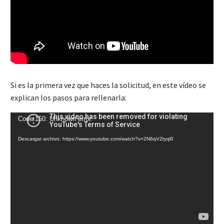
Reproductor
de
Si es la primera vez que haces la solicitud, en este vídeo se
vídeo
explican los pasos para rellenarla:
Code 150: Unknown error.
Descargar archivo: https://www.youtube.com/watch?v=2N6qVZtyql0