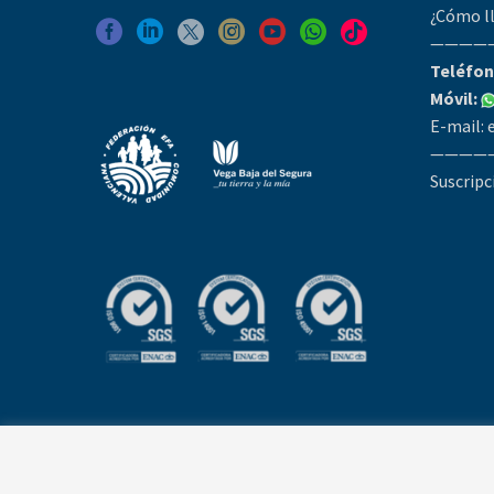
¿Cómo l
————
Teléfon
Móvil:
E-mail:
————
Suscripc