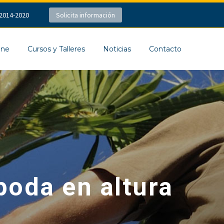
2014-2020
Solicita información
ine
Cursos y Talleres
Noticias
Contacto
 poda en altura