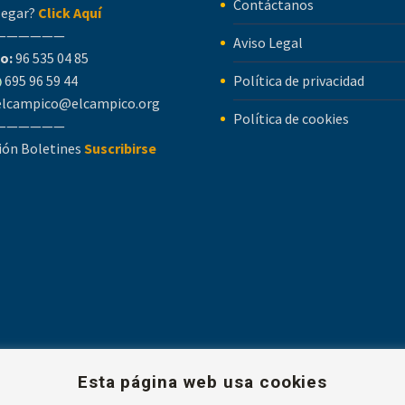
Contáctanos
legar?
Click Aquí
——————
Aviso Legal
o:
96 535 04 85
695 96 59 44
Política de privacidad
elcampico@elcampico.org
Política de cookies
——————
ión Boletines
Suscribirse
Esta página web usa cookies