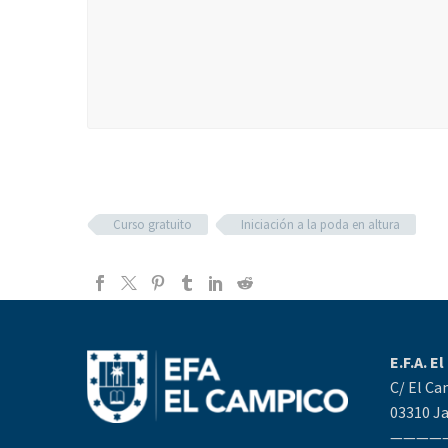
Curso gratuito
Iniciación a la poda en altura
E.F.A. E
C/ El Ca
03310 Ja
————