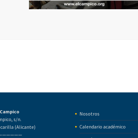
l Campico
Nosotros
mpico, s/n.
Calendario académico
carilla (Alicante)
——————