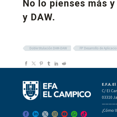
No lo pienses más y 
y DAW.
Doble titulación DAM-DAW
FP Desarrollo de Aplicaci
E.F.A. E
C/ El Ca
03310 Ja
————
¿Cómo l
————