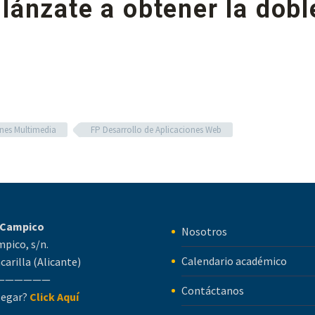
lánzate a obtener la dobl
ones Multimedia
FP Desarrollo de Aplicaciones Web
l Campico
Nosotros
mpico, s/n.
Calendario académico
carilla (Alicante)
——————
Contáctanos
legar?
Click Aquí
——————