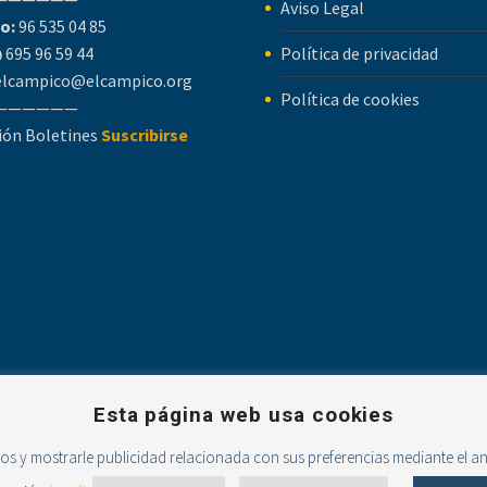
Aviso Legal
o:
96 535 04 85
695 96 59 44
Política de privacidad
elcampico@elcampico.org
Política de cookies
——————
ión Boletines
Suscribirse
Esta página web usa cookies
ios y mostrarle publicidad relacionada con sus preferencias mediante el a
Powered with