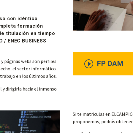
rso con idéntico
ompleta formación
le titulación en tiempo
CO / ENEC BUSINESS
 y páginas webs son perfiles
I
FP DAM
echo, el sector informático
 trabajo en los últimos años.
 y dirigirla hacía el inmenso
Si te matriculas en ELCAMPICO
proponemos, podrás obtener la