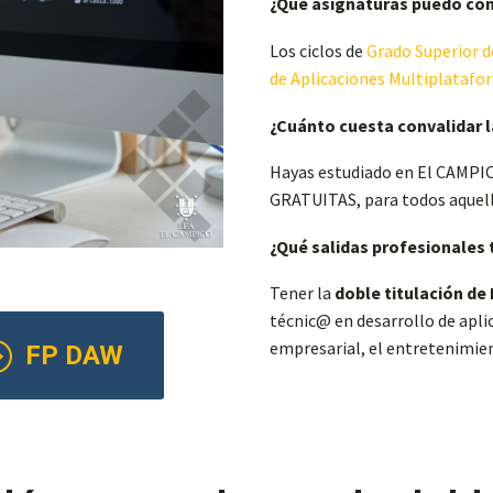
¿Qué asignaturas puedo co
Los ciclos de
Grado Superior d
de Aplicaciones Multiplataf
¿Cuánto cuesta convalidar 
Hayas estudiado en El CAMPI
GRATUITAS, para todos aquello
¿Qué salidas profesionales
Tener la
doble titulación de
técnic@ en desarrollo de apli
empresarial, el entretenimien
I
FP DAW