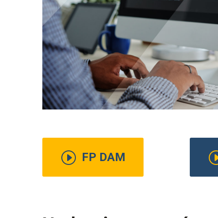
I
FP DAM