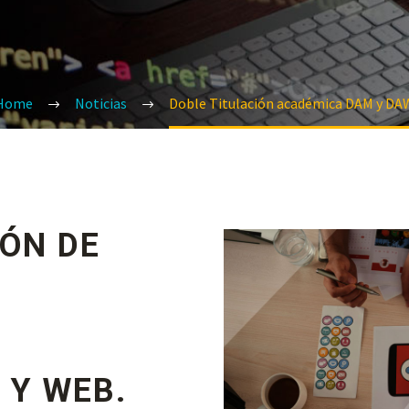
Home
Noticias
Doble Titulación académica DAM y DA
IÓN DE
 Y WEB.