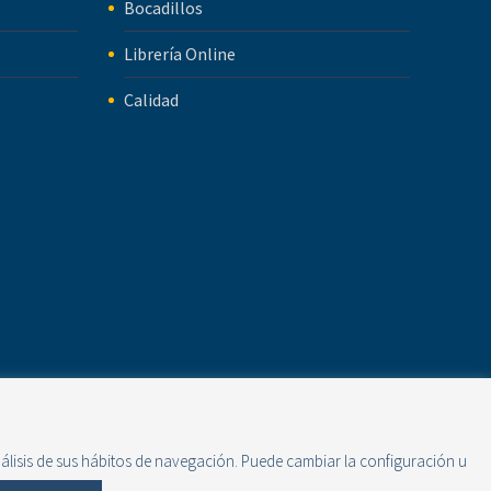
Bocadillos
Librería Online
Calidad
nálisis de sus hábitos de navegación. Puede cambiar la configuración u