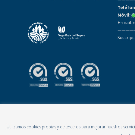
Teléfon
Móvil:
E-mail:
————
Suscripc
Utilizamos cookies propias y de terceros para mejorar nuestros servic
2026 © E.F.A. EL CAMPICO