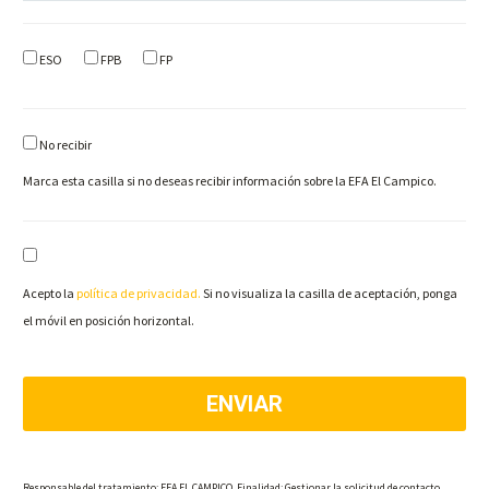
ESO
FPB
FP
No recibir
Marca esta casilla si no deseas recibir información sobre la EFA El Campico.
Acepto la
política de privacidad.
Si no visualiza la casilla de aceptación, ponga
el móvil en posición horizontal.
Responsable del tratamiento: EFA EL CAMPICO. Finalidad: Gestionar la solicitud de contacto.