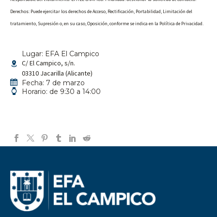
Derechos: Puede ejercitar los derechos de Acceso, Rectificación, Portabilidad, Limitación del
tratamiento, Supresión o, en su caso, Oposición, conforme se indica en la Política de Privacidad.
Lugar: EFA El Campico
C/ El Campico, s/n.


03310 Jacarilla (Alicante)


Fecha: 7 de marzo


Horario: de 9:30 a 14:00