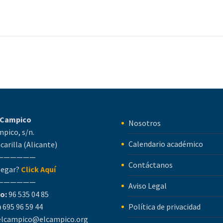
l Campico
Nosotros
mpico, s/n.
Calendario académico
carilla (Alicante)
——————
Contáctanos
legar?
Click Aquí
——————
Aviso Legal
o:
96 535 04 85
695 96 59 44
Política de privacidad
elcampico@elcampico.org