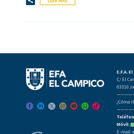
LEER MÁS
E.F.A. E
C/ El Ca
03310 Ja
————
¿Cómo l
————
Teléfon
Móvil:
E-mail: