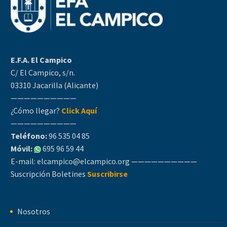
E.F.A. El Campico
C/ El Campico, s/n.
03310 Jacarilla (Alicante)
——————————
¿Cómo llegar?
Click Aquí
——————————
Teléfono:
96 535 04 85
Móvil:
695 96 59 44
E-mail:
elcampico@elcampico.org
——————————
Suscripción Boletines
Suscribirse
Nosotros