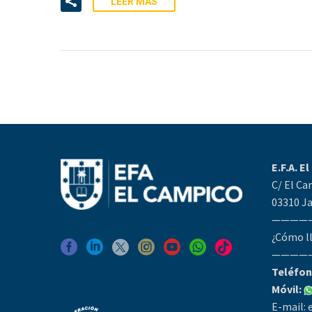
LEER MÁS
E.F.A. E
C/ El Ca
03310 Ja
————
¿Cómo l
————
Teléfon
Móvil:
E-mail: