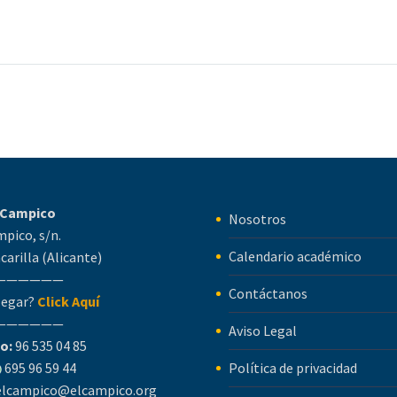
l Campico
Nosotros
mpico, s/n.
Calendario académico
carilla (Alicante)
——————
Contáctanos
legar?
Click Aquí
——————
Aviso Legal
o:
96 535 04 85
695 96 59 44
Política de privacidad
elcampico@elcampico.org