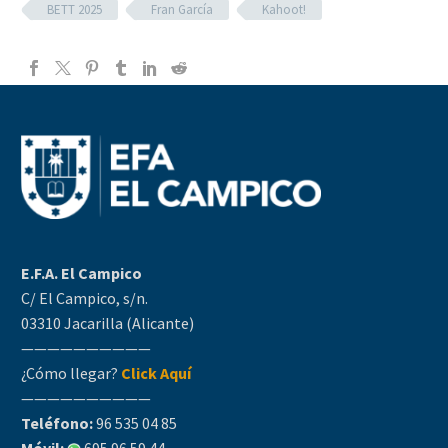
BETT 2025
Fran García
Kahoot!
E.F.A. El Campico
C/ El Campico, s/n.
03310 Jacarilla (Alicante)
——————————
¿Cómo llegar?
Click Aquí
——————————
Teléfono:
96 535 04 85
Móvil:
695 96 59 44